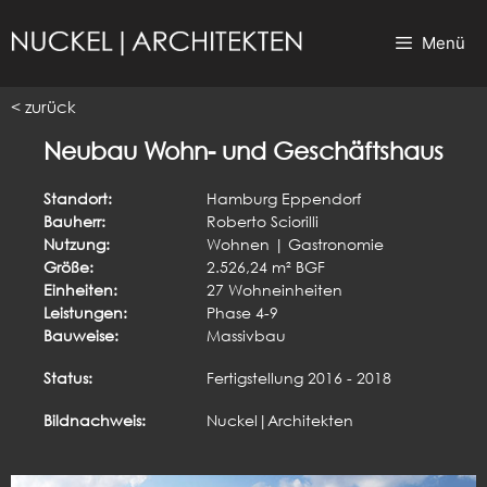
Zum
Inhalt
Menü
springen
< zurück
Neubau Wohn- und Geschäftshaus
Standort:
Hamburg Eppendorf
Bauherr:
Roberto Sciorilli
Nutzung:
Wohnen | Gastronomie
Größe:
2.526,24 m² BGF
Einheiten:
27 Wohneinheiten
Leistungen:
Phase 4-9
Bauweise:
Massivbau
Status:
Fertigstellung 2016 - 2018
Bildnachweis:
Nuckel|Architekten