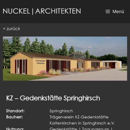
Zum
Inhalt
Menü
springen
< zurück
KZ – Gedenkstätte Springhirsch
Standort:
Springhirsch
Bauherr:
Trägerverein KZ-Gedenkstätte
Kaltenkirchen in Springhirsch e.V.
Nutzung:
Gedenkstätte | Tagungsraum |